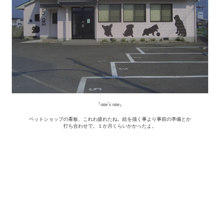
『one`s one』
ペットショップの看板、これわ疲れたね。絵を描く事より事前の準備とか
打ち合わせで。１か月くらいかかったよ。